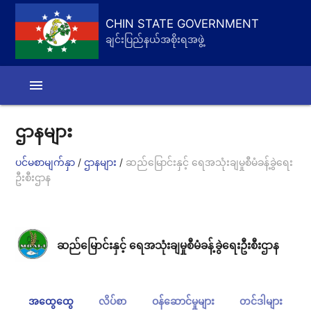
CHIN STATE GOVERNMENT
ချင်းပြည်နယ်အစိုးရအဖွဲ့
menu
ဌာနများ
/
/
ပင်မစာမျက်နှာ
ဌာနများ
ဆည်မြောင်းနှင့် ရေအသုံးချမှုစီမံခန့်ခွဲရေး
ဦးစီးဌာန
ဆည်မြောင်းနှင့် ရေအသုံးချမှုစီမံခန့်ခွဲရေးဦးစီးဌာန
အထွေထွေ
လိပ်စာ
ဝန်ဆောင်မှုများ
တင်ဒါများ