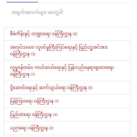
အချက်အလက်များ မတွေ့ပါ!
စီမံကိန်းနှင့် ဘဏ္ဍာရေး ဝန်ကြီးဌာန
(6)
အလုပ်သမား၊ လူဝင်မှုကြီးကြပ်ရေးနှင့် ပြည်သူ့အင်အား
ဝန်ကြီးဌာန
(3)
လူမှုဝန်ထမ်း၊ ကယ်ဆယ်ရေးနှင့် ပြန်လည်နေရာချထားရေး
ဝန်ကြီးဌာန
(1)
ပို့ဆောင်ရေးနှင့် ဆက်သွယ်ရေး ဝန်ကြီးဌာန
(5)
ပြန်ကြားရေး ဝန်ကြီးဌာန
(1)
ပြည်ထဲရေး ဝန်ကြီးဌာန
(4)
ပညာရေး ဝန်ကြီးဌာန
(0)