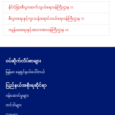
နိုင်ငံခြားစီးပွားဆက်သွယ်ရေး၀န်ကြီးဌာန
(1)
စီးပွားရေးနှင့်ကူးသန်းရောင်းဝယ်ရေးဝန်ကြီးဌာန
(1)
ကျန်းမာရေးနှင့်အားကစားဝန်ကြီးဌာန
(4)
ဝပ်ဆိုက်လိပ်စာများ
မြန်မာ နေရှင်နယ်ပေါ်တယ်
ပြည်နယ်အစိုးရဆိုင်ရာ
ဝန်ဆောင်မှုများ
တင်ဒါများ
ဌာနများ