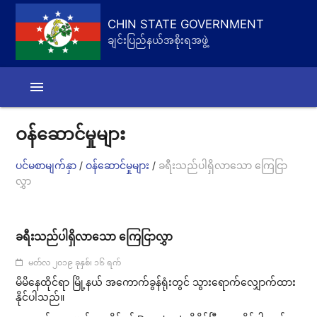
CHIN STATE GOVERNMENT
ချင်းပြည်နယ်အစိုးရအဖွဲ့
menu
ဝန်ဆောင်မှုများ
/
/
ပင်မစာမျက်နှာ
ဝန်ဆောင်မှုများ
ခရီးသည်ပါရှိလာသော ကြေငြာ
လွှာ
ခရီးသည်ပါရှိလာသော ကြေငြာလွှာ
မတ်လ ၂၀၁၉ ခုနှစ်၊ ၁၆ ရက်
မိမိ​နေထိုင်ရာ မြို့နယ် အကောက်ခွန်ရုံးတွင် သွားရောက်လျှောက်ထား
နိုင်ပါသည်။