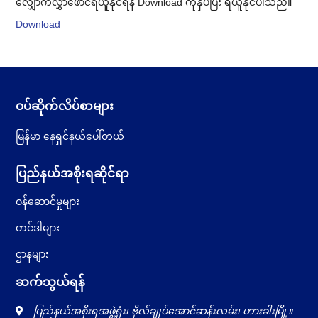
လျှောက်လွှာဖောင်ရယူနိုင်ရန် Download ကိုနှိပ်ပြီး ရယူနိုင်ပါသည်။
Download
ဝပ်ဆိုက်လိပ်စာများ
မြန်မာ နေရှင်နယ်ပေါ်တယ်
ပြည်နယ်အစိုးရဆိုင်ရာ
ဝန်ဆောင်မှုများ
တင်ဒါများ
ဌာနများ
ဆက်သွယ်ရန်
ပြည်နယ်အစိုးရအဖွဲ့ရုံး၊ ဗိုလ်ချုပ်အောင်ဆန်းလမ်း၊ ဟားခါးမြို့။