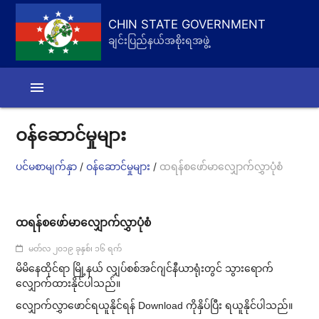
CHIN STATE GOVERNMENT
ချင်းပြည်နယ်အစိုးရအဖွဲ့
menu
ဝန်ဆောင်မှုများ
/
/
ပင်မစာမျက်နှာ
ဝန်ဆောင်မှုများ
ထရန်စဖော်မာလျှောက်လွှာပုံစံ
ထရန်စဖော်မာလျှောက်လွှာပုံစံ
မတ်လ ၂၀၁၉ ခုနှစ်၊ ၁၆ ရက်
မိမိ​နေထိုင်ရာ မြို့နယ် လျှပ်စစ်အင်ဂျင်နီယာရုံးတွင် သွားရောက်
လျှောက်ထားနိုင်ပါသည်။
လျှောက်လွှာဖောင်ရယူနိုင်ရန် Download ကိုနှိပ်ပြီး ရယူနိုင်ပါသည်။