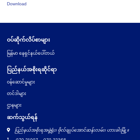
Download
ဝပ်ဆိုက်လိပ်စာများ
မြန်မာ နေရှင်နယ်ပေါ်တယ်
ပြည်နယ်အစိုးရဆိုင်ရာ
ဝန်ဆောင်မှုများ
တင်ဒါများ
ဌာနများ
ဆက်သွယ်ရန်
ပြည်နယ်အစိုးရအဖွဲ့ရုံး၊ ဗိုလ်ချုပ်အောင်ဆန်းလမ်း၊ ဟားခါးမြို့။
local_phone
070 21007
,
070 22368