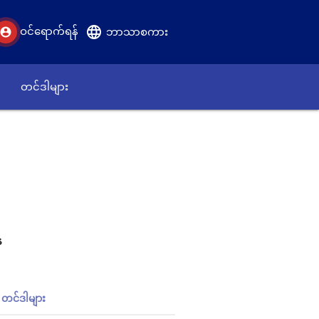
language
ဝင်ရောက်ရန်
account_circle
ဘာသာစကား
တင်ဒါများ
န
တင်ဒါများ