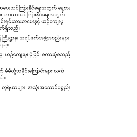
ာပေးသင်ကြားနိုင်ရေးအတွက် နေ့စား
းသား ဘာသာသင်ကြားနိုင်ရေးအတွက်
င်းရင်းသားစာပေးနှင့် ယဉ်ကျေးမှု
လျက်ရှိသည်။
န်ကြီးဌာန၊ အရပ်ဖက်အဖွဲ့အစည်းများ
သည်။
ေ့၊ ယဉ်ကျေးမှု၊ ပုံပြင်၊ စကားပုံစသည်
် မိမိတို့သမိုင်းကြောင်းများ လက်
ည်။
ား၊ တူရိယာများ၊ အသုံးအဆောင်ပစ္စည်း