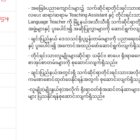
- အခြေခံပညာကျောင်းများ၌ သက်ဆိုင်ရာတိုင်းရင်းသားစ
လပေး ဆရာ/ဆရာမ Teaching Assistant နှင့် တိုင်းရင်
ီးဌာန
Language Teacher ကို မြို့နယ်အသီးသီးရှိ သက်ဆိုင်ရာတို
အဖွဲ့များနှင့် ပူးပေါင်း၍ အဆိုပြုလွှာများကို ဆောင်ရွက်
- ချင်းပြည်နယ် ဒေသသင်ရိုးညွှန်းတမ်းများကို ပညာရေးဝ
နှင့် ပူးပေါင်း၍ အကောင်အထည်ဖော်ဆောင်ရွက်လျက်ရှိ
- တိုင်ရင်းသားလူမျိုးများဆိုင်ရာ သမိုင်း၊ စာပေ၊ ရိုးရာဓလ
စာအုပ်စာတမ်းများကို စုဆောင်းလျက်ရှိသည်။
- ချင်းပြည်နယ်အတွင်းရှိ သက်ဆိုင်ရာတိုင်းရင်းသားအလိုက
ကမ်းစာစောင်ထုတ်ဝေနိုင်ရန်အတွက် စုဆောင်းလျက်ရှိသ
-လူမျိုး(မျိုးနွယ်စု)အလိုက် ရိုးရာဝတ်စုံအဆင်တန်ဆာမျ
များ ပြသနိုင်ရန်စုဆောင်းလျက်ရှိသည်။