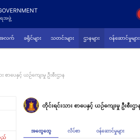
 GOVERNMENT
ရအဖွဲ့
်အလက်
ခရိုင်များ
သတင်းများ
ဌာနများ
ဝန်ဆောင်မှုများ
ား စာပေနှင့် ယဉ်ကျေးမှု ဦးစီးဌာန
တိုင်းရင်းသား စာပေနှင့် ယဉ်ကျေးမှု ဦးစီးဌာ
အထွေထွေ
လိပ်စာ
ဝန်ဆောင်မှုများ
လည်