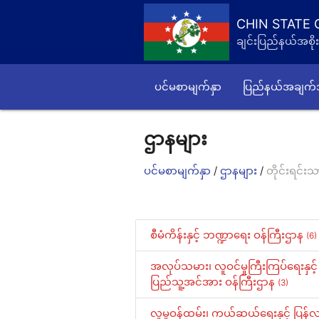
CHIN STATE
ချင်းပြည်နယ်အစိုး
ပင်မစာမျက်နှာ
ပြည်နယ်အချက
ဌာနများ
/
/
ပင်မစာမျက်နှာ
ဌာနများ
တိုင်းရင်းသ
စီမံကိန်းနှင့် ဘဏ္ဍာရေး ဝန်ကြီးဌာန
(6)
အလုပ်သမား၊ လူဝင်မှုကြီးကြပ်ရေးနှင့်
ပြည်သူ့အင်အား ဝန်ကြီးဌာန
(3)
လူမှုဝန်ထမ်း၊ ကယ်ဆယ်ရေးနှင့် ပြန်