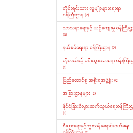
တိုင်းရင်းသား လူမျိုးများရေးရာ
ဝန်ကြီးဌာန
(2)
သာသနာရေးနှင့် ယဉ်ကျေးမှု ဝန်ကြီးဌ
(0)
နယ်စပ်ရေးရာ ဝန်ကြီးဌာန
(2)
ဟိုတယ်နှင့် ခရီးသွားလာရေး ဝန်းကြီး
(1)
ပြည်ထောင်စု အစိုးရအဖွဲ့ရုံး
(0)
အခြားဌာနများ
(2)
နိုင်ငံခြားစီးပွားဆက်သွယ်ရေး၀န်ကြီး
(1)
စီးပွားရေးနှင့်ကူးသန်းရောင်းဝယ်ရေး
ဝန်ကြီးဌာန
(1)